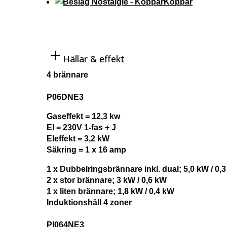
Koppar
Hällar & effekt
4 brännare
P06DNE3
Gaseffekt = 12,3 kw
El = 230V 1-fas + J
Eleffekt = 3,2 kW
Säkring = 1 x 16 amp
1 x Dubbelringsbrännare inkl. dual; 5,0 kW / 0,
2 x stor brännare; 3 kW / 0,6 kW
1 x liten brännare; 1,8 kW / 0,4 kW
Induktionshäll 4 zoner
PI064NE3