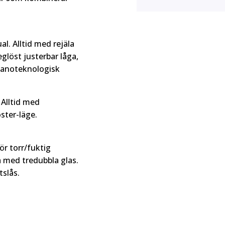
l. Alltid med rejäla
eglöst justerbar låga,
nanoteknologisk
 Alltid med
ster-läge.
r torr/fuktig
 med tredubbla glas.
slås.