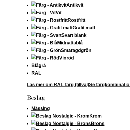
Antikvit
Vit
Rostfritt
Grafit matt
Svart blank
Midnattsblå
Smaragdgrön
Vinröd
Blågrå
RAL
Läs mer om RAL-färg (tillval)
Se färgkombinatio
Beslag
Mässing
Krom
Brons