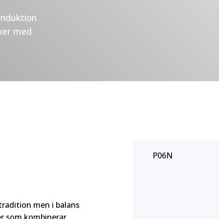
induktion
iker med
P06N
radition men i balans
ter som kombinerar