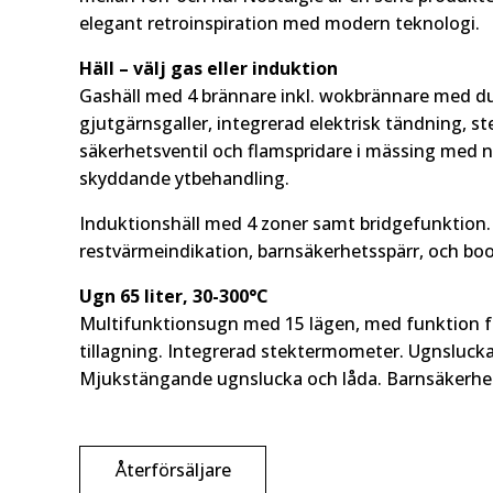
elegant retroinspiration med modern teknologi.
Häll – välj gas eller induktion
Gashäll med 4 brännare inkl. wokbrännare med dua
gjutgärnsgaller, integrerad elektrisk tändning, st
säkerhetsventil och flamspridare i mässing med 
skyddande ytbehandling.
Induktionshäll med 4 zoner samt bridgefunktion.
restvärmeindikation, barnsäkerhetsspärr, och boo
Ugn 65 liter, 30-300°C
Multifunktionsugn med 15 lägen, med funktion fö
tillagning. Integrerad stektermometer. Ugnslucka
Mjukstängande ugnslucka och låda. Barnsäkerhet
Återförsäljare