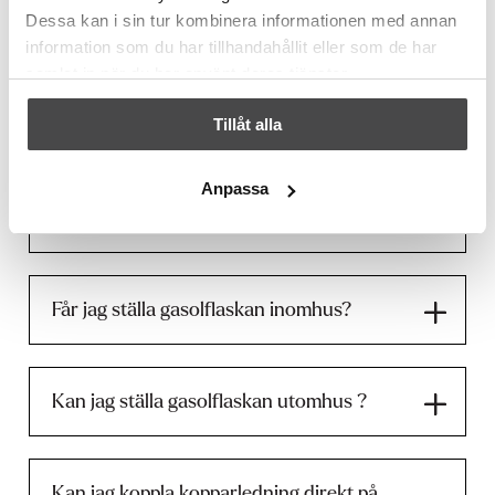
men gasolslang och slangklämma medföljer ej.
Dessa kan i sin tur kombinera informationen med annan
information som du har tillhandahållit eller som de har
samlat in när du har använt deras tjänster.
Har spisen/hällen rätt dysor?
Tillåt alla
Anpassa
Vilken storlek är det på
gasanslutningen?
Får jag ställa gasolflaskan inomhus?
Kan jag ställa gasolflaskan utomhus ?
Kan jag koppla kopparledning direkt på