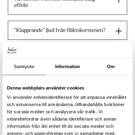
effekt
”Klapprande” ljud från fläktskorstenen?
Rengöra fläktmotorn
Samtycke
Information
Om
Frågor om gasinstallation
Denna webbplats använder cookies
Vi använder enhetsidentifierare för att anpassa innehållet
och annonserna till användarna, tillhandahålla funktioner
Produkter som ska anslutas till stadsgasnät ska
för sociala medier och analysera vår trafik. Vi
installeras av behörig tekniker.
vidarebefordrar även sådana identifierare och annan
Observera att gasspisar och gashällar levereras
information från din enhet till de sociala medier och
endast med anslutningsnippel för gasolslang
annons- och analysföretag som vi samarbetar med.