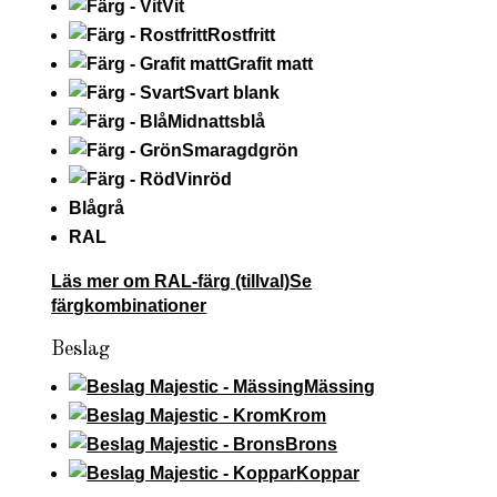
Vit
Rostfritt
Grafit matt
Svart blank
Midnattsblå
Smaragdgrön
Vinröd
Blågrå
RAL
Läs mer om RAL-färg (tillval)
Se
färgkombinationer
Beslag
Mässing
Krom
Brons
Koppar