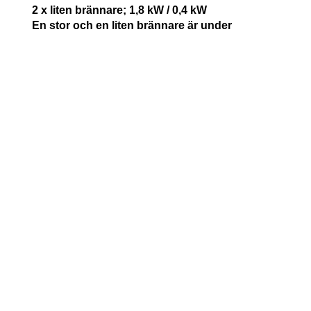
2 x liten brännare; 1,8 kW / 0,4 kW
En stor och en liten brännare är under
stekbordet
4 brännare + 2-zons induktionshäll
M09IDNE3
Gaseffekt = 12,8 kW
El = 230V 2-fas + N + J
Eleffekt = 7,1 kW
(induktion 3,7 kW)
Säkring = 2 x 16 amp
1 x Dubbelringsbrännare inkl. dual; 5,0 kW / 0,3
kW
2 x stor brännare; 3 kW / 0,6 kW
1 x liten brännare; 1,8 kW / 0,4 kW
Induktionshäll 6 zoner
MI096NE3
El = 230V 3-fas + N + J