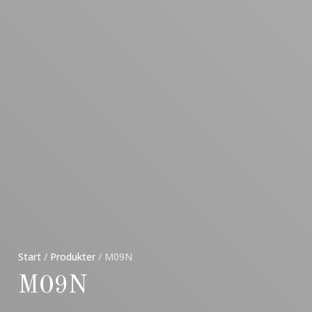
Start
/
Produkter
/
M09N
M09N