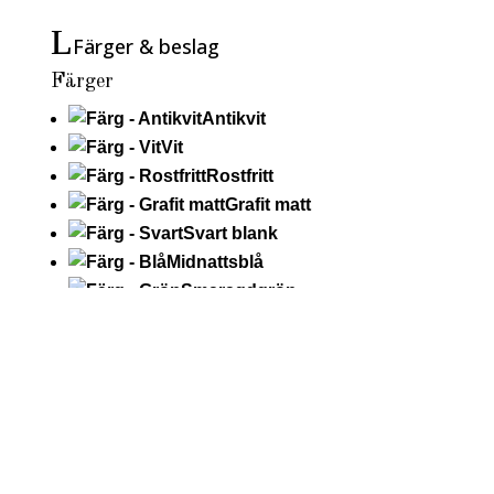
Färger & beslag
Färger
Antikvit
Vit
Rostfritt
Grafit matt
Svart blank
Midnattsblå
Smaragdgrön
Vinröd
Blågrå
RAL
Läs mer om RAL-färg (tillval)