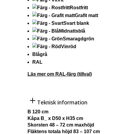
Rostfritt
Grafit matt
Svart blank
Midnattsblå
Smaragdgrön
Vinröd
Blågrå
RAL
Läs mer om RAL-färg (tillval)
Teknisk information
B 120 cm
Kåpa B_ x D50 x H35 cm
Skorsten 48 – 72 cm maxhöjd
Fläktens totala höjd 83 – 107 cm