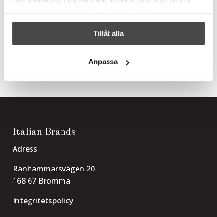
samlat in när du har använt deras tjänster.
Senaste inläggen
Tillåt alla
Hej världen!
Senaste kommentarer
Anpassa
Italian Brands
Adress
Ranhammarsvägen 20
168 67 Bromma
Integritetspolicy