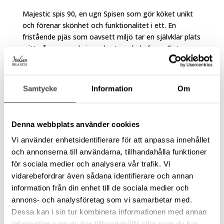
Majestic spis 90, en ugn Spisen som gör köket unikt
och förenar skönhet och funktionalitet i ett. En
fristående pjäs som oavsett miljö tar en självklar plats
mitt på scen med sin vackert rundade form, fint
arbetade detaljer och med perfekt kombination av
funktion och...
Samtycke
Information
Om
M30N
av
Ella Bogren
|
apr 1, 2024
Denna webbplats använder cookies
Majestic spis 76 Spisen som gör köket unikt och
Vi använder enhetsidentifierare för att anpassa innehållet
förenar skönhet och funktionalitet i ett. En fristående
och annonserna till användarna, tillhandahålla funktioner
pjäs som oavsett miljö tar en självklar plats mitt på
för sociala medier och analysera vår trafik. Vi
scen med sin vackert rundade form, fint arbetade
vidarebefordrar även sådana identifierare och annan
detaljer och med perfekt kombination av funktion
information från din enhet till de sociala medier och
och...
annons- och analysföretag som vi samarbetar med.
« Äldre inlägg
Dessa kan i sin tur kombinera informationen med annan
information som du har tillhandahållit eller som de har