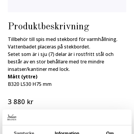
Produktbeskrivning
Tillbehör till spis med stekbord för varmhållning.
Vattenbadet placeras på stekbordet.
Setet som är i sju (7) delar är i rostfritt stål och
består av en stor behållare med tre mindre
insatser/kantiner med lock.
Mått (yttre)
B320 L530 H75 mm
3 880
kr
Varmhållningsset
Lägg till i varukorg
på
stekbord
Samtycke
Information
Om