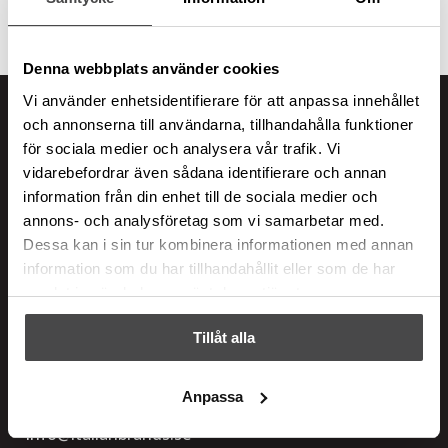
mängd
Denna webbplats använder cookies
Vi använder enhetsidentifierare för att anpassa innehållet
och annonserna till användarna, tillhandahålla funktioner
Italian Brands
för sociala medier och analysera vår trafik. Vi
vidarebefordrar även sådana identifierare och annan
Adress
information från din enhet till de sociala medier och
Ranhammarsvägen 20
annons- och analysföretag som vi samarbetar med.
Dessa kan i sin tur kombinera informationen med annan
168 67 Bromma
information som du har tillhandahållit eller som de har
Integritetspolicy
samlat in när du har använt deras tjänster.
Tillåt alla
Kontakt
Telefon:
08-544 435 35
Anpassa
Support:
08-544 435 34
info@italianbrands.se