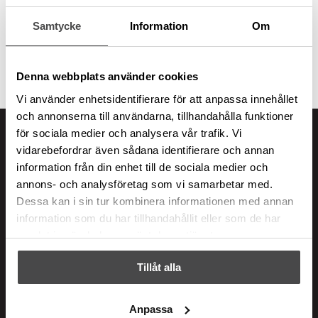
Grillplatta
Lägg till i varukorg
slät
Samtycke
Information
Om
stor
mängd
Denna webbplats använder cookies
Vi använder enhetsidentifierare för att anpassa innehållet
och annonserna till användarna, tillhandahålla funktioner
för sociala medier och analysera vår trafik. Vi
vidarebefordrar även sådana identifierare och annan
Italian Brands
information från din enhet till de sociala medier och
Adress
annons- och analysföretag som vi samarbetar med.
Dessa kan i sin tur kombinera informationen med annan
Ranhammarsvägen 20
information som du har tillhandahållit eller som de har
168 67 Bromma
samlat in när du har använt deras tjänster.
Integritetspolicy
Tillåt alla
Kontakt
Anpassa