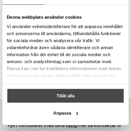
Vakuumlåda
Utställningsexemplar
Denna webbplats använder cookies
23 700 kr
Vi använder enhetsidentifierare för att anpassa innehållet
33 900 kr
-30%
och annonserna till användarna, tillhandahålla funktioner
för sociala medier och analysera vår trafik. Vi
Professional Plus gashäll 60
vidarebefordrar även sådana identifierare och annan
Utställningsexemplar
information från din enhet till de sociala medier och
11 000 kr
annons- och analysföretag som vi samarbetar med.
15 800 kr
-30%
Dessa kan i sin tur kombinera informationen med annan
information som du har tillhandahållit eller som de har
samlat in när du har använt deras tjänster.
Tillåt alla
Är du intresserad?
Anpassa
Fyll i formuläret med dina uppgifter så kontaktar vi