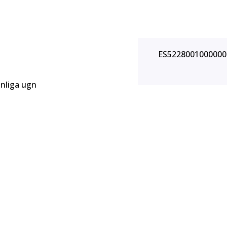
ES5228001000000
anliga ugn