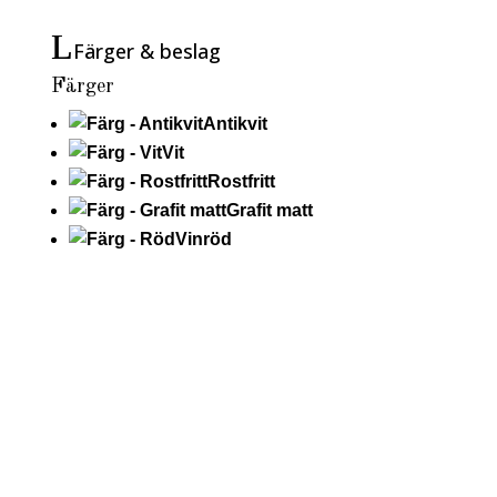
Färger & beslag
Färger
Antikvit
Vit
Rostfritt
Grafit matt
Vinröd
RAL
Läs mer om RAL-färg (tillval)
Beslag
Mässing
Krom