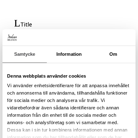
Title
Text
Samtycke
Information
Om
Title
Text
Denna webbplats använder cookies
Vi använder enhetsidentifierare för att anpassa innehållet
och annonserna till användarna, tillhandahålla funktioner
Title
för sociala medier och analysera vår trafik. Vi
vidarebefordrar även sådana identifierare och annan
Text
information från din enhet till de sociala medier och
annons- och analysföretag som vi samarbetar med.
Dessa kan i sin tur kombinera informationen med annan
information som du har tillhandahållit eller som de har