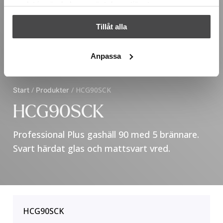
samlat in när du har använt deras tjänster.
Tillåt alla
Anpassa
Start
/
Produkter
/
HCG90SCK
HCG90SCK
Professional Plus gashäll 90 med 5 brännare.
Svart härdat glas och mattsvart vred.
HCG90SCK