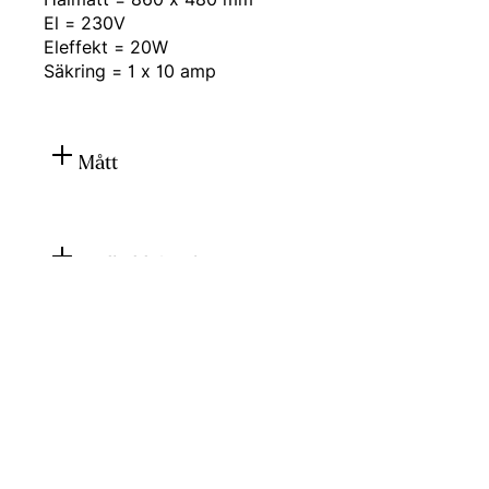
El = 230V
Eleffekt = 20W
Säkring = 1 x 10 amp
Mått
Nedladdningsbart
Produktblad
(PDF, 118 KB)
Manual
(PDF, 2 MB)
Konfigurera din spis