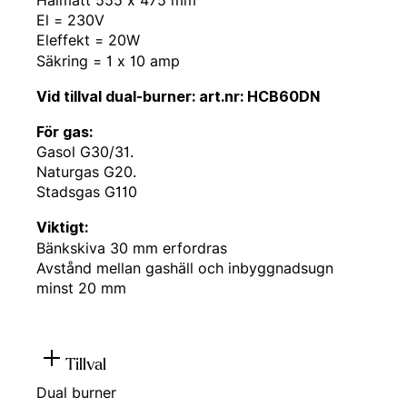
Hålmått 555 x 475 mm
El = 230V
Eleffekt = 20W
Säkring = 1 x 10 amp
Vid tillval dual-burner: art.nr: HCB60DN
För gas:
Gasol G30/31.
Naturgas G20.
Stadsgas G110
Viktigt:
Bänkskiva 30 mm erfordras
Avstånd mellan gashäll och inbyggnadsugn
minst 20 mm
Tillval
Dual burner