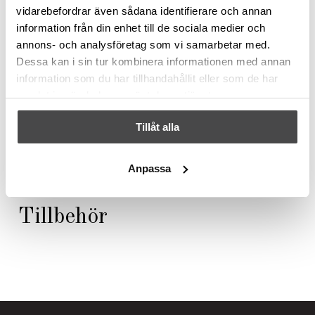
Text
vidarebefordrar även sådana identifierare och annan
information från din enhet till de sociala medier och
annons- och analysföretag som vi samarbetar med.
Dessa kan i sin tur kombinera informationen med annan
Title
information som du har tillhandahållit eller som de har
samlat in när du har använt deras tjänster.
Text
Tillåt alla
Anpassa
Tillbehör