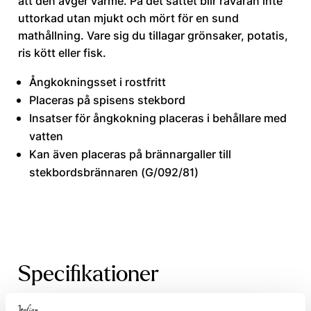
att den avger värme. På det sättet blir råvaran inte
uttorkad utan mjukt och mört för en sund
mathållning. Vare sig du tillagar grönsaker, potatis,
ris kött eller fisk.
Ångkokningsset i rostfritt
Placeras på spisens stekbord
Insatser för ångkokning placeras i behållare med
vatten
Kan även placeras på brännargaller till
stekbordsbrännaren (G/092/81)
Specifikationer