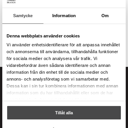
Samtycke
Information
Om
Tillbehör
Denna webbplats använder cookies
Vi använder enhetsidentifierare för att anpassa innehållet
och annonserna till användarna, tillhandahålla funktioner
för sociala medier och analysera vår trafik. Vi
vidarebefordrar även sådana identifierare och annan
information från din enhet till de sociala medier och
annons- och analysföretag som vi samarbetar med.
Dessa kan i sin tur kombinera informationen med annan
Italian Brands
information som du har tillhandahållit eller som de har
Adress
samlat in när du har använt deras tjänster.
Ranhammarsvägen 20
Tillåt alla
168 67 Bromma
Integritetspolicy