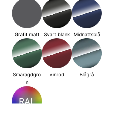
Grafit matt
Svart blank
Midnattsblå
Smaragdgrö
Vinröd
Blågrå
n
RAL