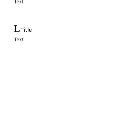
Text
Title
Text
Title
Text
Färger & beslag
Färger
Rostfritt
Antikvit