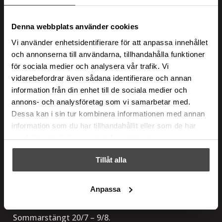
Adress
Denna webbplats använder cookies
Ranhammarsvägen 20
Vi använder enhetsidentifierare för att anpassa innehållet
168 67 Bromma
och annonserna till användarna, tillhandahålla funktioner
Integritetspolicy
för sociala medier och analysera vår trafik. Vi
vidarebefordrar även sådana identifierare och annan
information från din enhet till de sociala medier och
Kontakt
annons- och analysföretag som vi samarbetar med.
Telefon:
08-544 435 35
Dessa kan i sin tur kombinera informationen med annan
Support:
08-544 435 34
information som du har tillhandahållit eller som de har
info@italianbrands.se
samlat in när du har använt deras tjänster.
Tillåt alla
Showroom
Måndag – torsdag 09:00 – 17:00
Anpassa
Fredag 09:00 – 16:00
Sommarstängt 20/7 – 9/8.