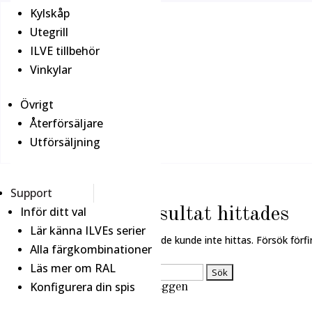
Kylskåp
Utegrill
ILVE tillbehör
Vinkylar
Övrigt
Återförsäljare
Utförsäljning
Support
Inför ditt val
Inga resultat hittades
Lär känna ILVEs serier
Sidan du begärde kunde inte hittas. Försök förfi
Alla färgkombinationer
Läs mer om RAL
Sök
Konfigurera din spis
efter:
Senaste inläggen
Hej världen!