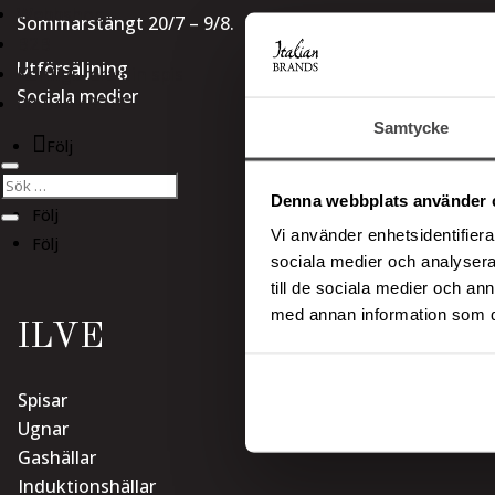
Webbshop
Sommarstängt 20/7 – 9/8.
B2B
Utförsäljning
Konfigurera din spis
Sociala medier
08-544 435 35
Samtycke
Följ
Följ
Denna webbplats använder 
Följ
Vi använder enhetsidentifierar
Följ
sociala medier och analysera 
till de sociala medier och a
med annan information som du 
ILVE
Spisar
Ugnar
Gashällar
Induktionshällar