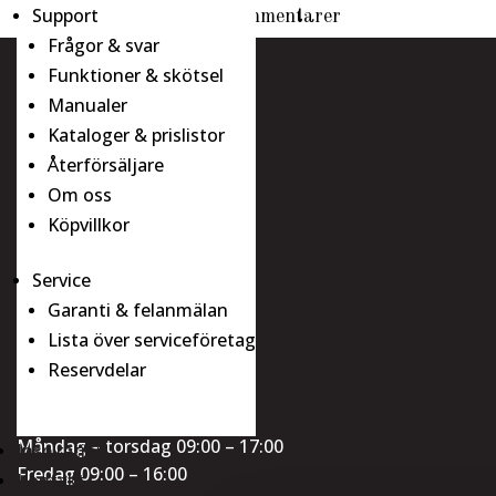
Support
Senaste kommentarer
Frågor & svar
Funktioner & skötsel
Italian Brands
Manualer
Adress
Kataloger & prislistor
Återförsäljare
Ranhammarsvägen 20
Om oss
168 67 Bromma
Köpvillkor
Integritetspolicy
Kontakt
Service
Garanti & felanmälan
Telefon:
08-544 435 35
Lista över serviceföretag
Support:
08-544 435 34
Reservdelar
info@italianbrands.se
Showroom
Måndag – torsdag 09:00 – 17:00
Inspiration
Fredag 09:00 – 16:00
Kontakt