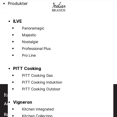
Produkter
ILVE
Panoramagic
Inga resultat hittades
Majestic
Nostalgie
Sidan du begärde kunde inte hittas. Försök förfina din
sökning eller använd navigeringen ovan för att
Professional Plus
lokalisera inlägget.
Pro Line
Sök
Senaste inläggen
efter:
PITT Cooking
Hej världen!
PITT Cooking Gas
Senaste kommentarer
PITT Cooking Induktion
PITT Cooking Outdoor
Italian Brands
Vigneron
Adress
Kitchen Integrated
Ranhammarsvägen 20
Kitchen Collection