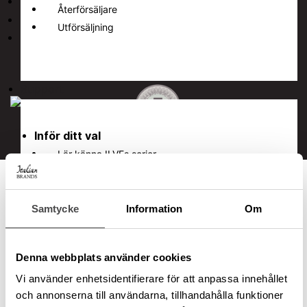
Följ
Återförsäljare
Följ
Utförsäljning
Följ
Support
© Italian Brands AB
Inför ditt val
Lär känna ILVEs serier
Alla färgkombinationer
Läs mer om RAL
Konfigurera din spis
Samtycke
Information
Om
Support
Denna webbplats använder cookies
Frågor & svar
Funktioner & skötsel
Vi använder enhetsidentifierare för att anpassa innehållet
och annonserna till användarna, tillhandahålla funktioner
Manualer