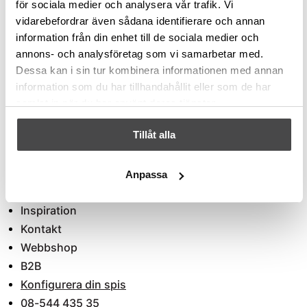
för sociala medier och analysera vår trafik. Vi
Kataloger & prislistor
vidarebefordrar även sådana identifierare och annan
Återförsäljare
information från din enhet till de sociala medier och
Om oss
annons- och analysföretag som vi samarbetar med.
Köpvillkor
Dessa kan i sin tur kombinera informationen med annan
information som du har tillhandahållit eller som de har
Service
samlat in när du har använt deras tjänster.
Garanti & felanmälan
Lista över serviceföretag
Tillåt alla
Reservdelar
Anpassa
Inspiration
Kontakt
Webbshop
B2B
Konfigurera din spis
08-544 435 35