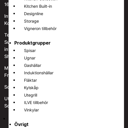
168 67 Bromma
Kitchen Built-in
Designline
Integritetspolicy
Storage
Kontakt
Vigneron tillbehör
Telefon:
08-544 435 35
Support:
08-544 435 34
Produktgrupper
info@italianbrands.se
Spisar
Showroom
Ugnar
Gashällar
Måndag – torsdag 09:00 – 17:00
Induktionshällar
Fredag 09:00 – 16:00
Fläktar
Sommarstängt 20/7 – 9/8.
Kylskåp
Utegrill
Utförsäljning
ILVE tillbehör
Sociala medier
Vinkylar
Följ
Övrigt